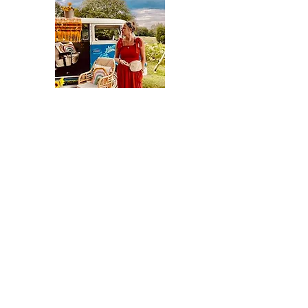
M
ore Coming Soon...